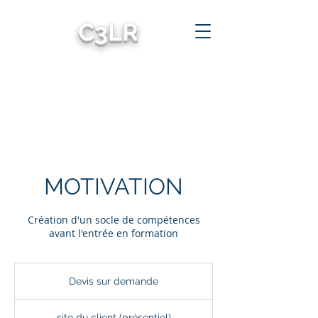
C3LR
Cyrille Cognition
Consulting
la Rochelle
cyrillecognitionconsultinglarochelle
MOTIVATION
Création d'un socle de compétences
avant l'entrée en formation
Devis
sur
Devis sur demande
demande
site du client (présentiel)